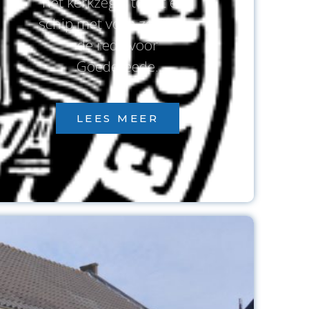
het kerkzegel toont een
schip met volle zeilen op
de rede voor
Goedereede.
LEES MEER