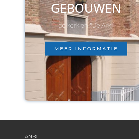
GEBOUWEN
de kerk en "De Ark"
MEER INFORMATIE
ANBI